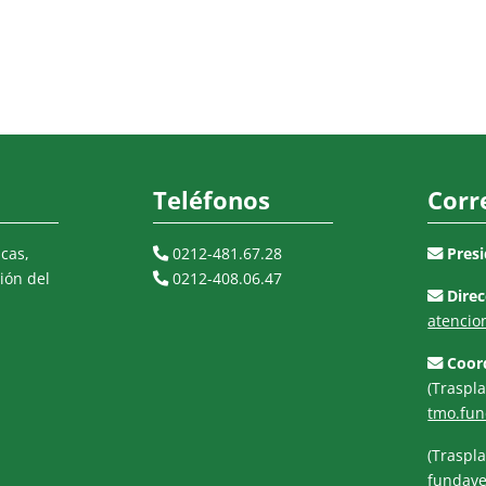
Teléfonos
Corr
cas,
0212-481.67.28
Presi
ión del
0212-408.06.47
Direc
atenci
Coord
(Traspl
tmo.fu
(Traspl
fundave